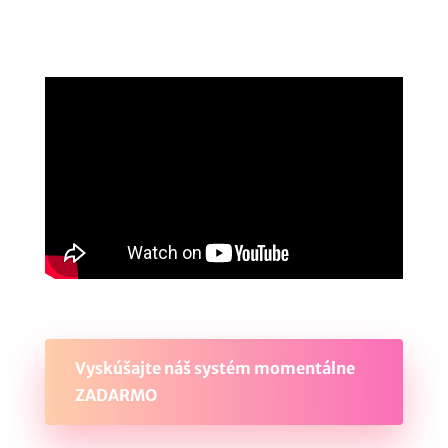
Vyskúšajte náš systém momentálne
ZADARMO