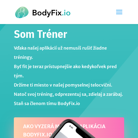
Som Tréner
Vďaka našej aplikácií už nemusíš rušiť žiadne
tréningy.
Byť fit je teraz prístupnejšie ako kedykoľvek pred
tým.
Držíme ti miesto v našej pomyselnej telocvični.
Natoč svoj tréning, odprezentuj sa, zdielaj a zarábaj.
Staň sa členom tímu BodyFix.io
AKO VYZERÁ MOBILNÁ APLIKÁCIA
BODYFIX.IO