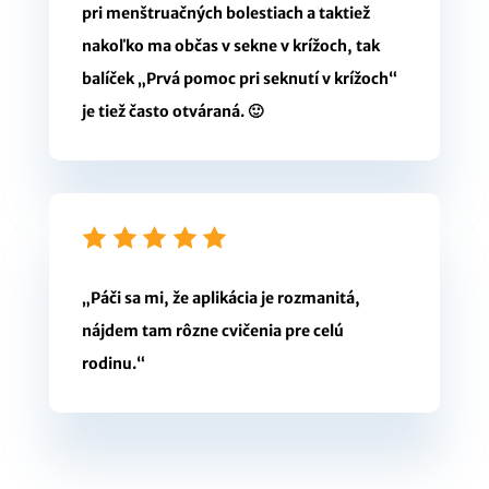
pri menštruačných bolestiach a taktiež
nakoľko ma občas v sekne v krížoch, tak
balíček „Prvá pomoc pri seknutí v krížoch“
je tiež často otváraná. 🙂
„Páči sa mi, že aplikácia je rozmanitá,
nájdem tam rôzne cvičenia pre celú
rodinu.“