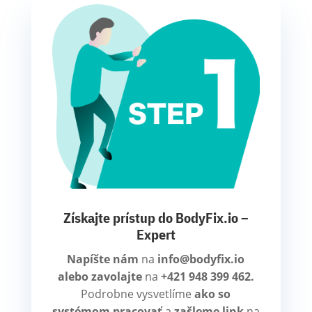
Získajte prístup do BodyFix.io –
Expert
Napíšte nám
na
info@bodyfix.io
alebo zavolajte
na
+421 948 399 462.
Podrobne vysvetlíme
ako so
systémom pracovať
a
zašleme link
na