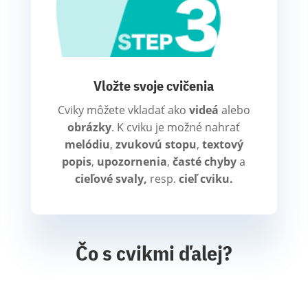
Vložte svoje cvičenia
Cviky môžete vkladať ako
videá
alebo
obrázky
. K cviku je možné nahrať
melódiu
,
zvukovú stopu
,
textový
popis
,
upozornenia
,
časté chyby
a
cieľové svaly,
resp.
cieľ cviku.
Čo s cvikmi ďalej?