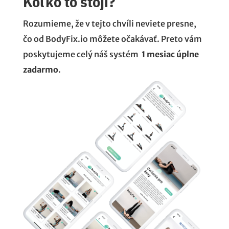
Koľko to stojí?
Rozumieme, že v tejto chvíli neviete presne,
čo od BodyFix.io môžete očakávať. Preto vám
poskytujeme celý náš systém
1 mesiac úplne
zadarmo
.